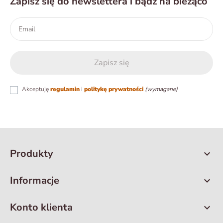
Zapisz się do newslettera i bądź na bieżąco
Akceptuję
regulamin
i
politykę prywatności
(wymagane)
Produkty

Informacje

Konto klienta
