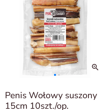
zoom_in
Penis Wołowy suszony
15cm 10szt./op.