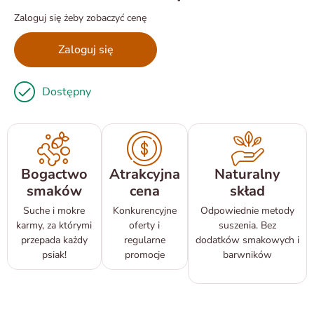
Zaloguj się żeby zobaczyć cenę
Zaloguj się
Dostępny
Bogactwo
Atrakcyjna
Naturalny
smaków
cena
skład
Suche i mokre
Konkurencyjne
Odpowiednie metody
karmy, za którymi
oferty i
suszenia. Bez
przepada każdy
regularne
dodatków smakowych i
psiak!
promocje
barwników