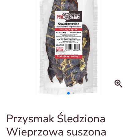
zoom_in
Przysmak Śledziona
Wieprzowa suszona