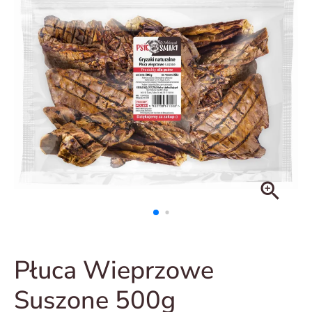
zoom_in
Płuca Wieprzowe
Suszone 500g