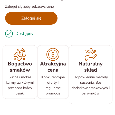
Zaloguj się żeby zobaczyć cenę
Zaloguj się
Dostępny
Bogactwo
Atrakcyjna
Naturalny
smaków
cena
skład
Suche i mokre
Konkurencyjne
Odpowiednie metody
karmy, za którymi
oferty i
suszenia. Bez
przepada każdy
regularne
dodatków smakowych i
psiak!
promocje
barwników